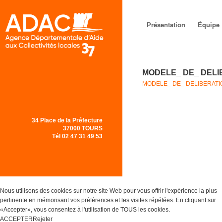
Menu principal
Aller au
Aller au
Présentation
Équipe
contenu
contenu
principal
secondaire
MODELE_ DE_ DEL
MODELE_ DE_ DELIBERAT
34 Place de la Préfecture
37000 TOURS
Tél 02 47 31 49 53
Nous utilisons des cookies sur notre site Web pour vous offrir l'expérience la plus
pertinente en mémorisant vos préférences et les visites répétées. En cliquant sur
«Accepter», vous consentez à l'utilisation de TOUS les cookies.
ACCEPTER
Rejeter
Réglages des Cookies