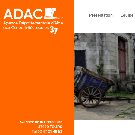
Menu principal
Aller au
Aller au
Présentation
Équipe
contenu
contenu
principal
secondaire
34 Place de la Préfecture
37000 TOURS
Tél 02 47 31 49 53