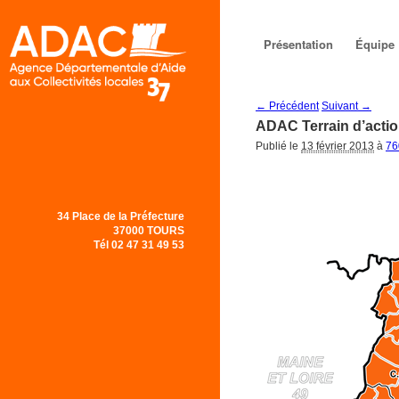
Menu principal
Aller au
Aller au
Présentation
Équipe
contenu
contenu
← Précédent
Suivant →
Navigation des images
principal
secondaire
ADAC Terrain d’acti
Publié le
13 février 2013
à
76
34 Place de la Préfecture
37000 TOURS
Tél 02 47 31 49 53