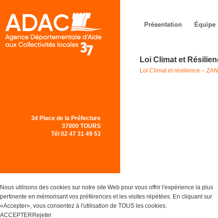
Menu principal
Aller au
Aller au
Présentation
Équipe
contenu
contenu
Loi Climat et Résili
principal
secondaire
Loi Climat et résilience – ZAN
34 Place de la Préfecture
37000 TOURS
Tél 02 47 31 49 53
Nous utilisons des cookies sur notre site Web pour vous offrir l'expérience la plus
pertinente en mémorisant vos préférences et les visites répétées. En cliquant sur
«Accepter», vous consentez à l'utilisation de TOUS les cookies.
ACCEPTER
Rejeter
Réglages des Cookies