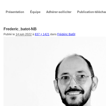
Aller au
Aller au
Présentation
Équipe
Adhérer-solliciter
Publication-téléch
contenu
contenu
Frederic_batot-NB
Navigation des images
principal
secondaire
Publié le
14 juin 2022
à
837 × 1421
dans
Frédéric Batôt