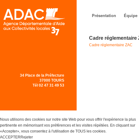
Menu principal
Aller au
Aller au
Présentation
Équipe
contenu
contenu
Cadre réglementaire
principal
secondaire
Cadre réglementaire ZAC
34 Place de la Préfecture
37000 TOURS
Tél 02 47 31 49 53
Nous utilisons des cookies sur notre site Web pour vous offrir l'expérience la plus
pertinente en mémorisant vos préférences et les visites répétées. En cliquant sur
«Accepter», vous consentez à l'utilisation de TOUS les cookies.
ACCEPTER
Rejeter
Réglages des Cookies